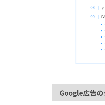
ま
F
Google広