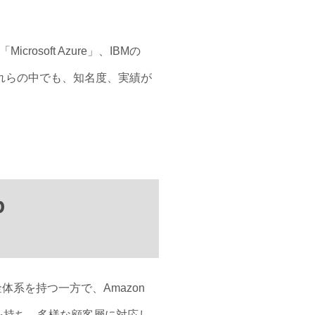
crosoft Azure」、IBMの
formはそれらの中でも、知名度、実績が
b
料金体系を持つ一方で、Amazon
アを持ち、多様な顧客層に対応し