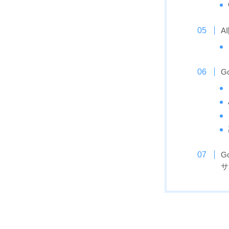
A
G
G
サ