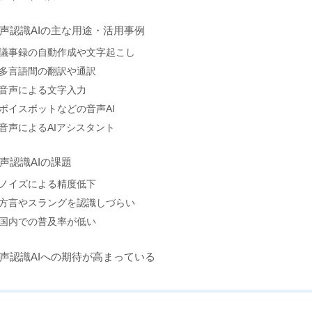
声認識AIの主な用途・活用事例
議事録の自動作成や文字起こし
多言語間の翻訳や通訳
音声による文字入力
ボイスボットなどの音声AI
音声によるAIアシスタント
声認識AIの課題
ノイズによる精度低下
方言やスラングを認識しづらい
国内での普及率が低い
声認識AIへの期待が高まっている