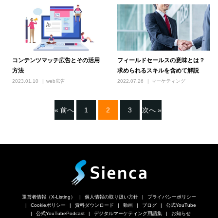
コンテンツマッチ広告とその活用
フィールドセールスの意味とは？
方法
求められるスキルを含めて解説
2023.01.10
web広告
2022.07.26
マーケティング
« 前へ
1
2
3
次へ »
運営者情報（X-Listing）
個人情報の取り扱い方針
プライバシーポリシー
Cookieポリシー
資料ダウンロード
動画
ブログ
公式YouTube
公式YouTubePodcast
デジタルマーケティング用語集
お知らせ