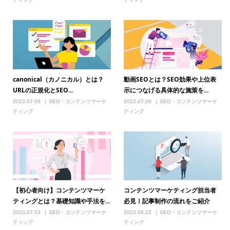
canonical（カノニカル）とは？
動画SEOとは？SEO効果や上位表
URLの正規化とSEO...
示につなげる具体的な施策を...
2023.07.06
SEO・コンテンツマーケ
2023.07.06
SEO・コンテンツマーケ
ティング
ティング
【初心者向け】コンテンツマーケ
コンテンツマーケティング担当者
ティングとは？基礎知識や手法を...
必見！記事制作の流れをご紹介
2023.07.03
SEO・コンテンツマーケ
2023.06.22
SEO・コンテンツマーケ
ティング
ティング