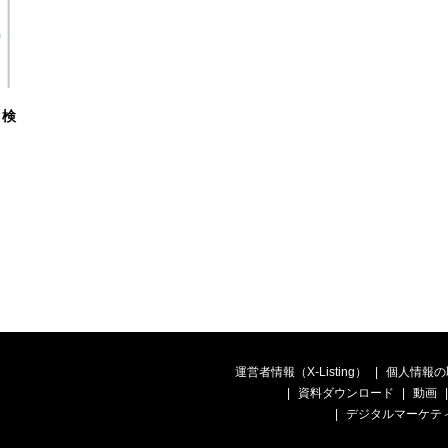
ク検
運営者情報（X-Listing）
個人情報の
資料ダウンロード
動画
デジタルマーケテ