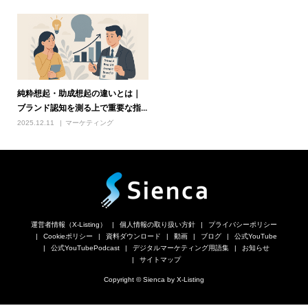
純粋想起・助成想起の違いとは｜
ブランド認知を測る上で重要な指...
2025.12.11
マーケティング
運営者情報（X-Listing）
個人情報の取り扱い方針
プライバシーポリシー
Cookieポリシー
資料ダウンロード
動画
ブログ
公式YouTube
公式YouTubePodcast
デジタルマーケティング用語集
お知らせ
サイトマップ
Copyright © Sienca by X-Listing