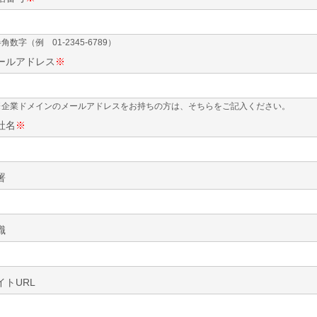
角数字（例 01-2345-6789）
ールアドレス
※
※企業ドメインのメールアドレスをお持ちの方は、そちらをご記入ください。
社名
※
署
職
イトURL