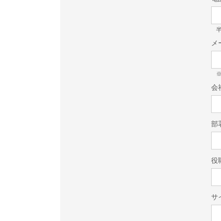
半
メ
会
部
役
サ