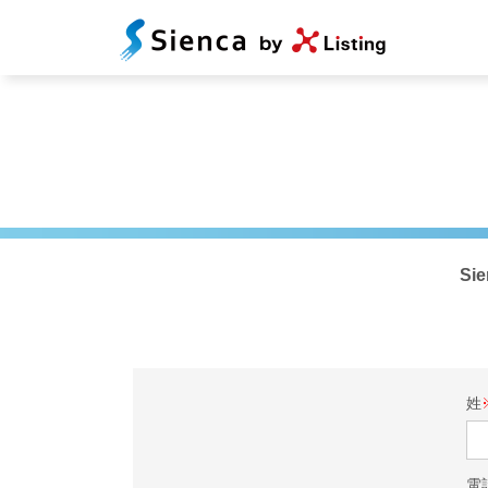
S
姓
電