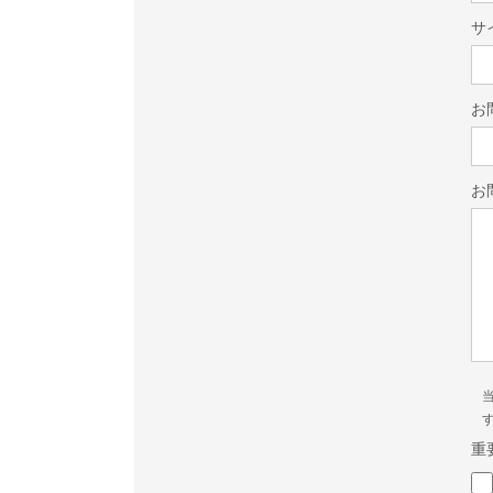
サ
お
お
重