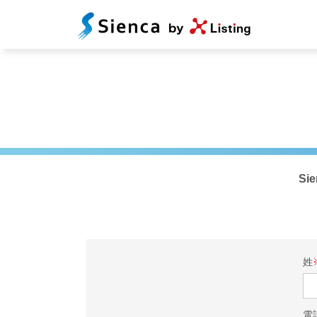
S
姓
電