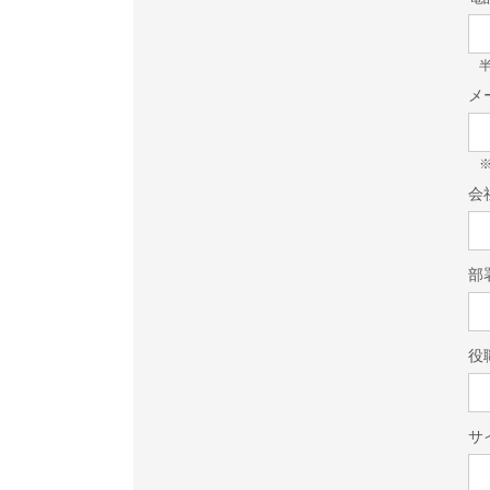
半
メ
会
部
役
サ