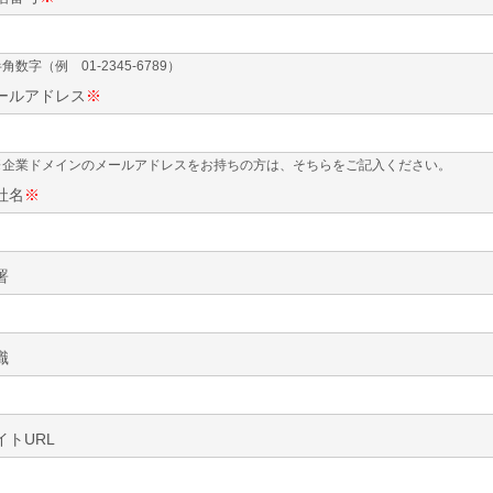
角数字（例 01-2345-6789）
ールアドレス
※
※企業ドメインのメールアドレスをお持ちの方は、そちらをご記入ください。
社名
※
署
職
イトURL