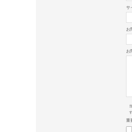
サ
お
お
重