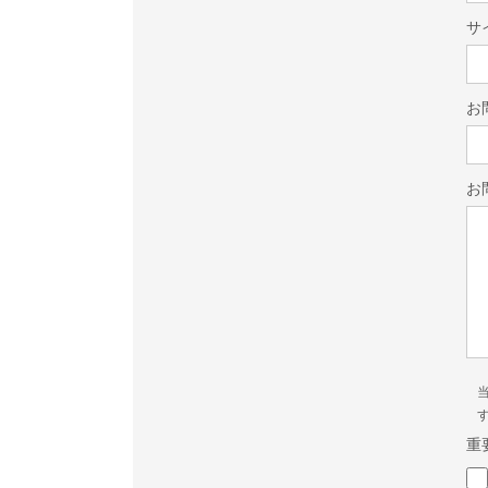
サ
お
お
重