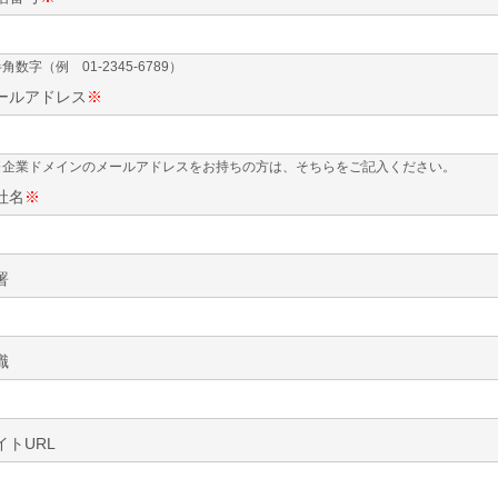
角数字（例 01-2345-6789）
ールアドレス
※
※企業ドメインのメールアドレスをお持ちの方は、そちらをご記入ください。
社名
※
署
職
イトURL