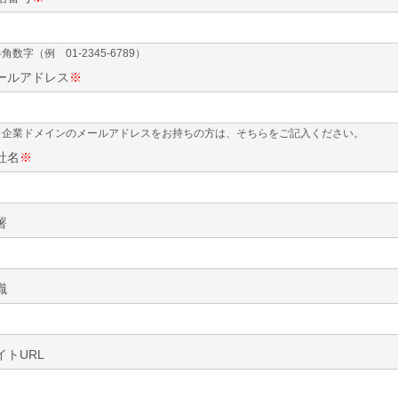
角数字（例 01-2345-6789）
ールアドレス
※
※企業ドメインのメールアドレスをお持ちの方は、そちらをご記入ください。
社名
※
署
職
イトURL