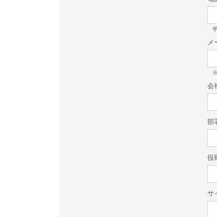
半
メ
会
部
役
サ