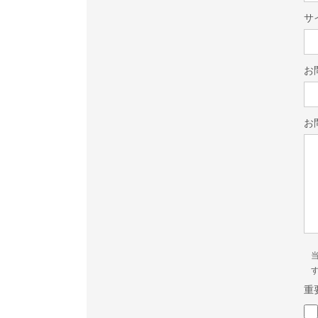
サ
お
お
重