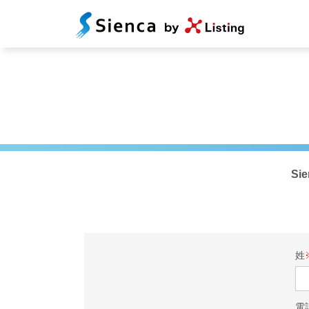
S
姓
電