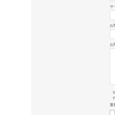
サ
お
お
重