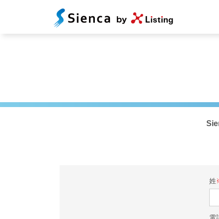
S
姓
電