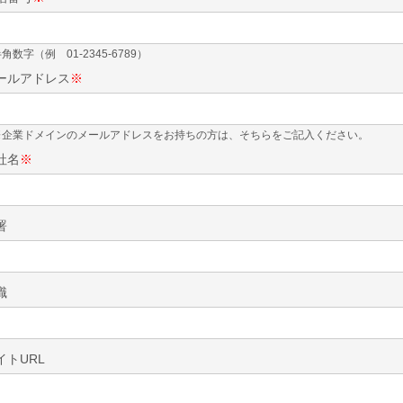
角数字（例 01-2345-6789）
ールアドレス
※
※企業ドメインのメールアドレスをお持ちの方は、そちらをご記入ください。
社名
※
署
職
イトURL