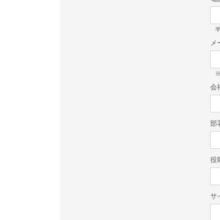
半
メ
会
部
役
サ