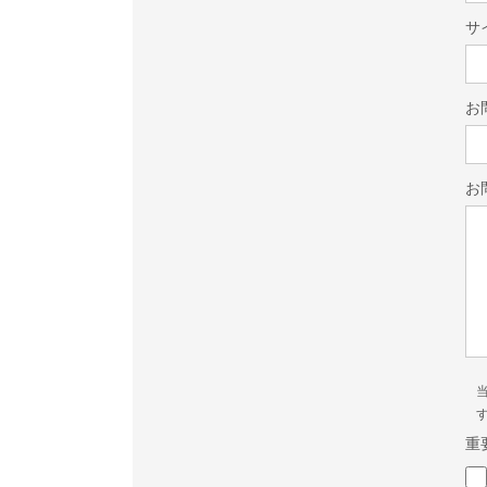
サ
お
お
重