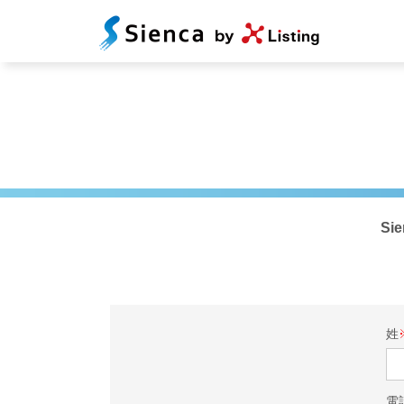
S
姓
電