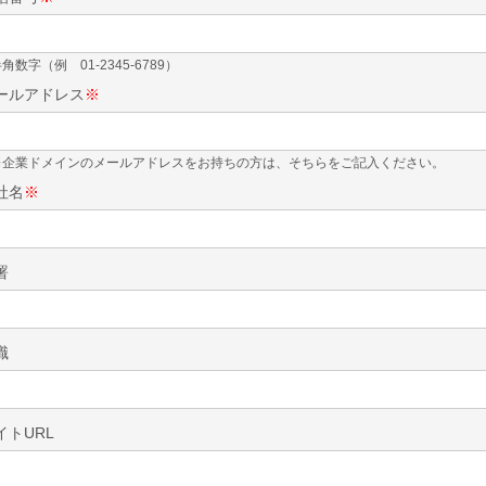
角数字（例 01-2345-6789）
ールアドレス
※
※企業ドメインのメールアドレスをお持ちの方は、そちらをご記入ください。
社名
※
署
職
イトURL