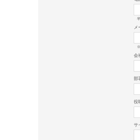
半
メ
会
部
役
サ