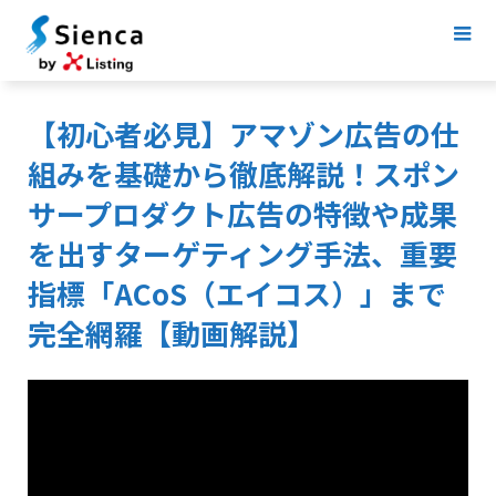
【初心者必見】アマゾン広告の仕
組みを基礎から徹底解説！スポン
サープロダクト広告の特徴や成果
を出すターゲティング手法、重要
指標「ACoS（エイコス）」まで
完全網羅【動画解説】