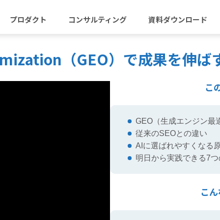
プロダクト
コンサルティング
資料ダウンロード
e Optimization（GEO）で成
こ
GEO（生成エンジン最
従来のSEOとの違い
AIに選ばれやすくなる
明日から実践できる7つ
こん