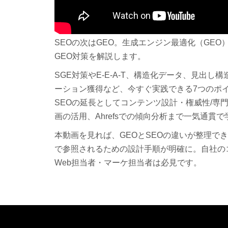
SEOの次はGEO。生成エンジン最適化（GEO
GEO対策を解説します。
SGE対策やE-E-A-T、構造化データ、見出
ーション獲得など、今すぐ実践できる7つのポ
SEOの延長としてコンテンツ設計・権威性/専
画の活用、Ahrefsでの傾向分析まで一気通貫
本動画を見れば、GEOとSEOの違いが整理で
で参照されるための設計手順が明確に。自社の
Web担当者・マーケ担当者は必見です。