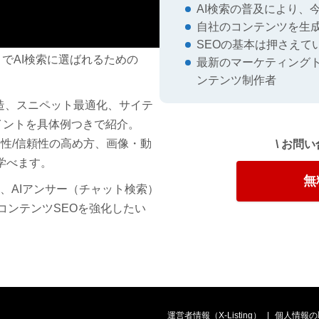
AI検索の普及により、
自社のコンテンツを生成
SEOの基本は押さえて
）でAI検索に選ばれるための
最新のマーケティングト
ンテンツ制作者
し構造、スニペット最適化、サイテ
イントを具体例つきで紹介。
門性/信頼性の高め方、画像・動
\ お問
で学べます。
無
き、AIアンサー（チャット検索）
コンテンツSEOを強化したい
運営者情報（X-Listing）
個人情報の