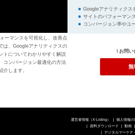
Googleアナリティク
サイトのパフォーマン
コンバージョン率やユ
パフォーマンスを可視化し、改善点
は、Googleアナリティクスの
\ お問
ントについてわかりやすく解説
、コンバージョン最適化の方法
無
紹介します。
運営者情報（X-Listing）
個人情報の
資料ダウンロード
動画
デジタルマーケテ