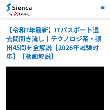
【令和7年最新】ITパスポート過
去問聞き流し｜テクノロジ系・頻
出45問を全解説【2026年試験対
応】【動画解説】