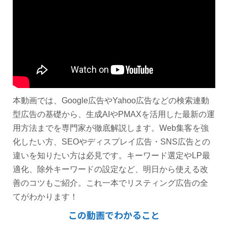
本動画では、Google広告やYahoo広告などの検索連動
型広告の基礎から、生成AIやPMAXを活用した最新の運
用方法までを専門家が徹底解説します。Web集客を強
化したい方、SEOやディスプレイ広告・SNS広告との
違いを知りたい方は必見です。キーワード選定やLP最
適化、除外キーワードの設定など、明日から使える改
善のコツもご紹介。これ一本でリスティング広告の全
てがわかります！
この動画でわかること