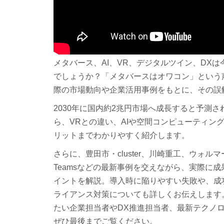
メタバース、AI、VR、デジタルツイン、DX
でしょうか？「メタバースはオワコン」という
際の市場動向や企業活用事例をもとに、その誤
2030年に国内約2兆円市場へ成長すると予測
ら、VRとの違い、AIや空間コンピューティン
リットまでわかりやすく紹介します。
さらに、豊田市・cluster、川崎重工、ウォルマート
Teamsなどの最新事例を交えながら、実際に
イントを解説。導入時に陥りやすい失敗や、成
ライアンス対策についても詳しくお伝えします
たい企業担当者やDX推進担当者、最新テクノ
ぜひ最後までご覧ください。