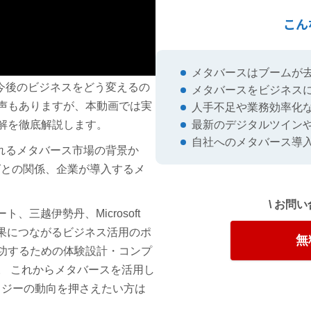
こん
メタバースはブームが
は今後のビジネスをどう変えるの
メタバースをビジネス
声もありますが、本動画では実
人手不足や業務効率化
最新のデジタルツイン
解を徹底解説します。
自社へのメタバース導
されるメタバース市場の背景か
グとの関係、企業が導入するメ
\ お問
、三越伊勢丹、Microsoft
成果につながるビジネス活用のポ
無
功するための体験設計・コンプ
。 これからメタバースを活用し
ロジーの動向を押さえたい方は