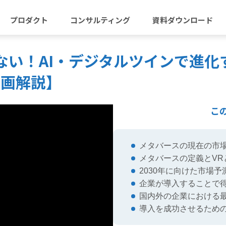
プロダクト
コンサルティング
資料ダウンロード
ない！AI・デジタルツインで進化
動画解説】
こ
メタバースの現在の市
メタバースの定義とVR
2030年に向けた市場
企業が導入することで
国内外の企業における
導入を成功させるため