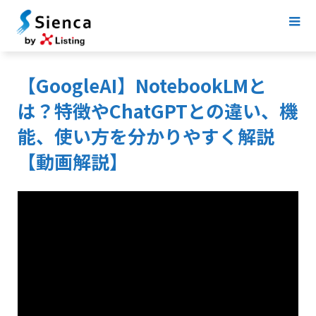
【GoogleAI】NotebookLMと
は？特徴やChatGPTとの違い、機
能、使い方を分かりやすく解説
【動画解説】