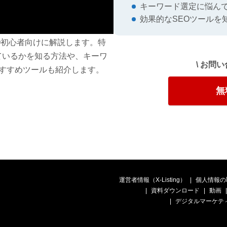
キーワード選定に悩ん
効果的なSEOツールを
EO初心者向けに解説します。特
ているかを知る方法や、キーワ
\ お問
おすすめツールも紹介します。
無
運営者情報（X-Listing）
個人情報の
資料ダウンロード
動画
デジタルマーケテ