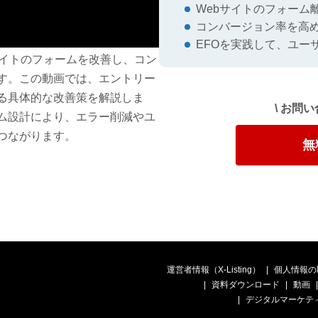
Webサイトのフォーム
コンバージョン率を高
EFOを実践して、ユー
サイトのフォームを改善し、コン
す。この動画では、エントリー
る具体的な改善策を解説しま
\ お問
ム設計により、エラー削減やユ
つながります。
無
運営者情報（X-Listing）
個人情報の
資料ダウンロード
動画
デジタルマーケテ