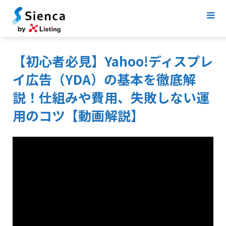
【初心者必見】Yahoo!ディスプレ
イ広告（YDA）の基本を徹底解
説！仕組みや費用、失敗しない運
用のコツ【動画解説】