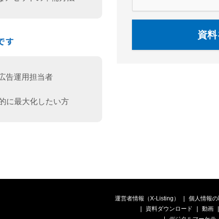
資料
です
る広告運用担当者
率的に最大化したい方
運営者情報（X-Listing）
個人情報の
資料ダウンロード
動画