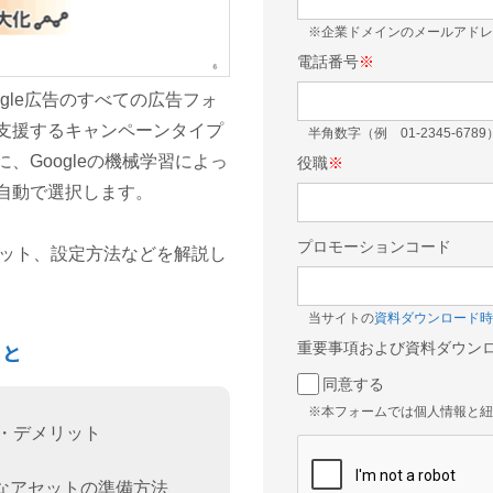
※企業ドメインのメールアドレ
電話番号
※
oogle広告のすべての広告フォ
支援するキャンペーンタイプ
半角数字（例 01-2345-6789
Googleの機械学習によっ
役職
※
自動で選択します。
プロモーションコード
リット、設定方法などを解説し
当サイトの
資料ダウンロード時
こと
重要事項および資料ダウン
同意する
※本フォームでは個人情報と紐
ト・デメリット
なアセットの準備方法