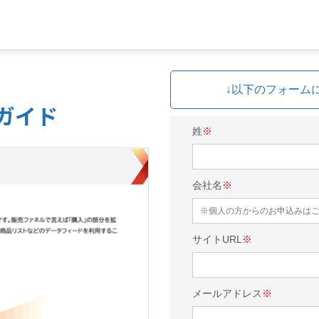
↓以下のフォーム
入ガイド
姓
※
会社名
※
サイトURL
※
メールアドレス
※