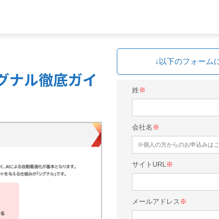
↓以下のフォーム
シグナル徹底ガイ
姓
※
会社名
※
サイトURL
※
メールアドレス
※