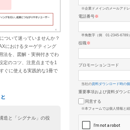
※企業ドメインのメールアドレ
電話番号
※
半角数字（例 01-2345-6789
」について迷っていませんか？
役職
※
MAXにおけるターゲティング
用法を、図解・実例付きでわ
設定のコツ、注意点までを1
プロモーションコード
、すぐに使える実践的な1冊で
当社の
資料ダウンロード時の個
重要事項および資料ダウン
こと
同意する
※本フォームでは個人情報と紐
本構造と「シグナル」の役