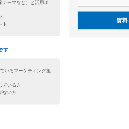
索テーマなど）と活用ポ
ツ
資料
ント
です
用しているマーケティング担
じている方
がない方