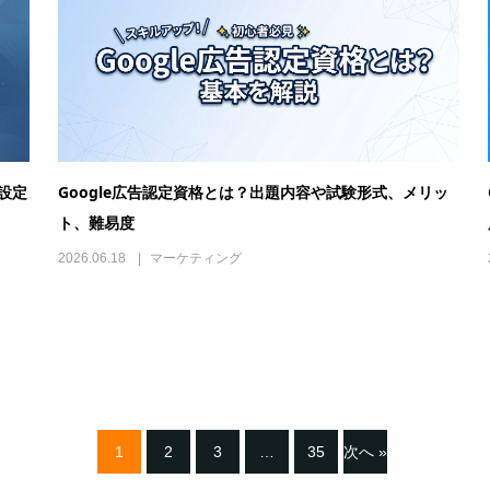
・設定
Google広告認定資格とは？出題内容や試験形式、メリッ
ト、難易度
2026.06.18
マーケティング
1
2
3
…
35
次へ »