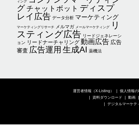
ィング
ディスプ
グ
チャットボット
レイ広告
マーケティング
データ分析
リ
メルマガ
マーケティングリサーチ
メールマーケティング
スティング広告
リードジェネレーシ
動画広告
広告
リードナーチャリング
ョン
生成AI
広告運用
審査
薬機法
運営者情報（X-Listing）
個人情報の
資料ダウンロード
動画
デジタルマーケテ