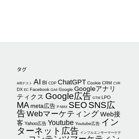
タグ
AI
ChatGPT
BI
Cookie
CRM
CDP
A/Bテスト
CVR
Googleアナリ
DX
Facebook
Google
EC
GA4
Google広告
ティクス
LPO
GTM
SEO
SNS広
MA
meta広告
P-MAX
告
Webマーケティング
Web接
イン
Youtube
客
Yahoo広告
Youtube広告
ターネット広告
インフルエンサーマーケテ
コンテンツマーケティン