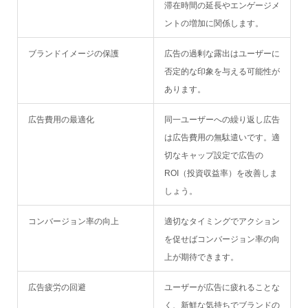
滞在時間の延長やエンゲージメ
ントの増加に関係します。
ブランドイメージの保護
広告の過剰な露出はユーザーに
否定的な印象を与える可能性が
あります。
広告費用の最適化
同一ユーザーへの繰り返し広告
は広告費用の無駄遣いです。適
切なキャップ設定で広告の
ROI（投資収益率）を改善しま
しょう。
コンバージョン率の向上
適切なタイミングでアクション
を促せばコンバージョン率の向
上が期待できます。
広告疲労の回避
ユーザーが広告に疲れることな
く、新鮮な気持ちでブランドの