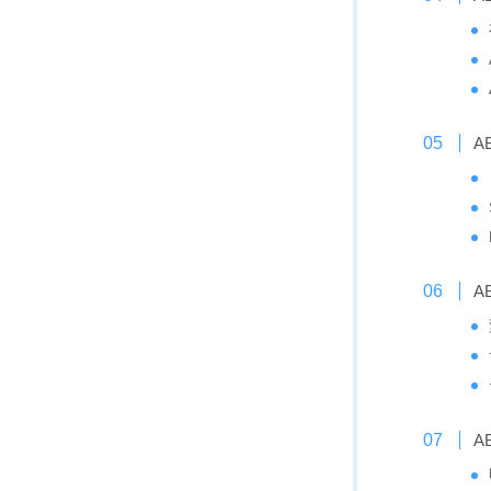
A
A
A