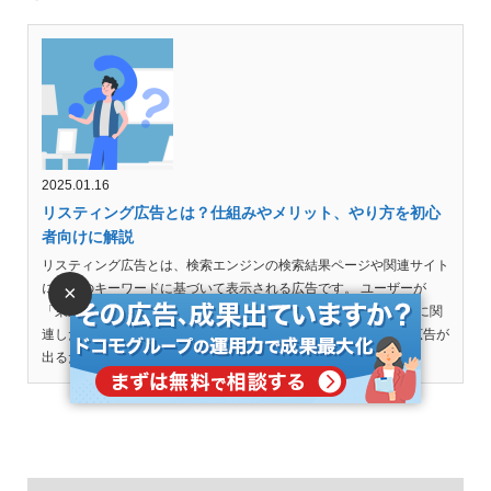
2025.01.16
リスティング広告とは？仕組みやメリット、やり方を初心
者向けに解説
リスティング広告とは、検索エンジンの検索結果ページや関連サイト
に特定のキーワードに基づいて表示される広告です。 ユーザーが
×
「東京 ホテル」や「格安 スマホ」などを検索すると、その内容に関
連した広告が「広告」として表示されます。検索意図に応じた広告が
出るため、ターゲット性が高いのが特徴です...