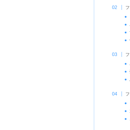
フ
フ
フ