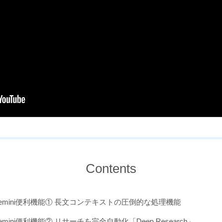
Contents
emini便利機能① 長文コンテキストの圧倒的な処理機能
emini便利機能② リサーチを完全自動化「Deep Research」