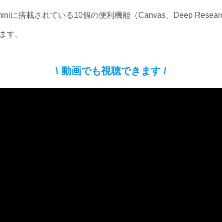
iniに搭載されている10個の便利機能（Canvas、Deep Res
ます。
\ 動画でも視聴できます /