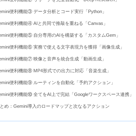
emini便利機能③ データ分析とコード実行「Python」
emini便利機能④ AIと共同で推敲を重ねる「Canvas」
emini便利機能⑤ 自分専用のAIを構築する「カスタムGem」
emini便利機能⑥ 実務で使える文字表現力を獲得「画像生成」
emini便利機能⑦ 映像と音声を統合生成「動画生成」
emini便利機能⑧ MP4形式での出力に対応「音楽生成」
emini便利機能⑨ ルーティンを自動化「予約アクション」
emini便利機能⑩ 全てをAI上で完結「Googleワークスペース連携」
とめ：Gemini導入のロードマップと次なるアクション