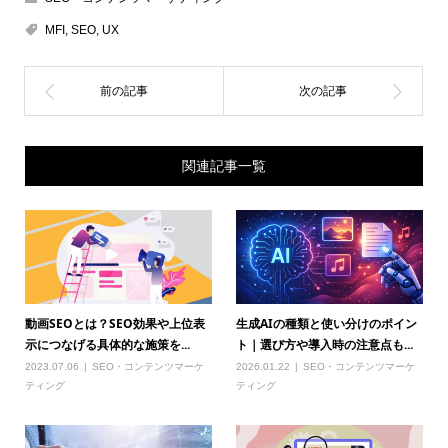
MFI
,
SEO
,
UX
関連記事一覧
動画SEOとは？SEO効果や上位表
生成AIの種類と使い分けのポイン
示につなげる具体的な施策を...
ト｜選び方や導入時の注意点も...
2023.07.06
SEO・コンテンツマーケ
2026.01.22
SEO・コンテンツマーケ
ティング
ティング