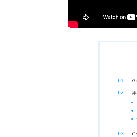
G
集
G