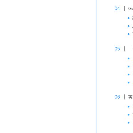
G
「
実