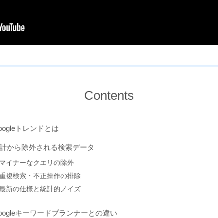
Contents
oogleトレンドとは
計から除外される検索データ
マイナーなクエリの除外
重複検索・不正操作の排除
最新の仕様と統計的ノイズ
oogleキーワードプランナーとの違い