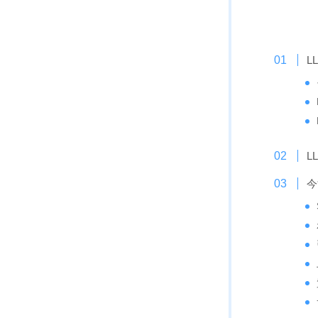
L
L
今