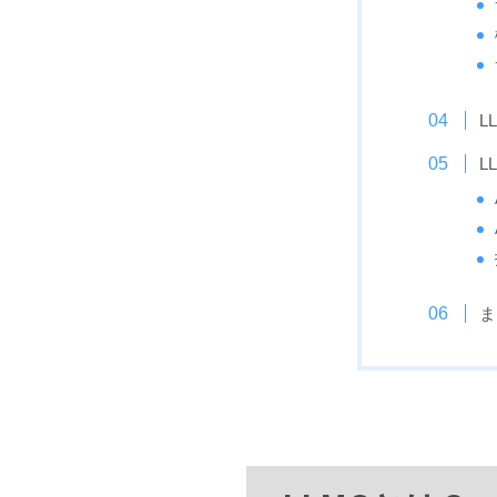
L
L
ま