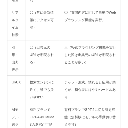
用途
約
リア
◯（常に最新情
◯（質問内容に応じて自動でWeb
ルタ
報にアクセス可
ブラウジング機能を実行）
イム
能）
検索
引
◯（出典元の
△（Webブラウジング機能を実行
用・
URLが明記され
した際は出典元のURLが明記され
出典
る）
ることが多い）
表示
UI/UX
検索エンジンに
チャット形式。慣れると応用が効
近く、誰でも扱
くが、初心者にはややハードルあ
いやすい
り
AIモ
有料プランで
有料プランでGPT-5に切り替え可
デル
GPT-4やClaude
能（無料版はモデルの手動切り替
選択
3の選択が可能
え不可）