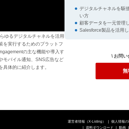
デジタルチャネルを駆使し
い方
顧客データを一元管理
Salesforce製品
ementは、あらゆるデジタルチャネルを活用
策を実行するためのプラットフ
Engagementの主な機能や導入す
\ お問
やモバイル通知、SNS広告など
を具体的に紹介します。
無
運営者情報（X-Listing）
個人情報の
資料ダウンロード
動画