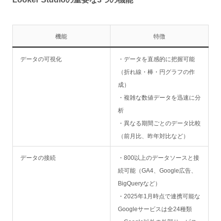
機能
特徴
データの可視化
・データを直感的に把握可能
（折れ線・棒・円グラフの作
成）
・複雑な数値データを迅速に分
析
・異なる期間ごとのデータ比較
（前月比、昨年対比など）
データの接続
・800以上のデータソースと接
続可能（GA4、Google広告、
BigQueryなど）
・2025年1月時点で連携可能な
Googleサービスは全24種類