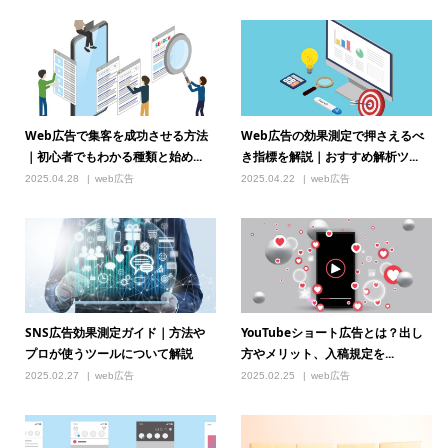
Web広告で集客を成功させる方法
Web広告の効果測定で押さえるべ
｜初心者でもわかる種類と始め...
き指標を解説｜おすすめ解析ツ...
2025.04.28
web広告
2025.04.22
web広告
SNS広告効果測定ガイド｜方法や
YouTubeショート広告とは？出し
プロが使うツールについて解説
方やメリット、入稿規定を...
2025.02.27
web広告
2025.02.25
web広告